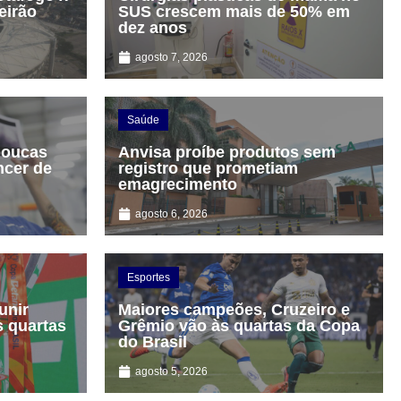
eirão
SUS crescem mais de 50% em
dez anos
agosto 7, 2026
Saúde
poucas
Anvisa proíbe produtos sem
ncer de
registro que prometiam
emagrecimento
agosto 6, 2026
Esportes
unir
Maiores campeões, Cruzeiro e
 quartas
Grêmio vão às quartas da Copa
do Brasil
agosto 5, 2026