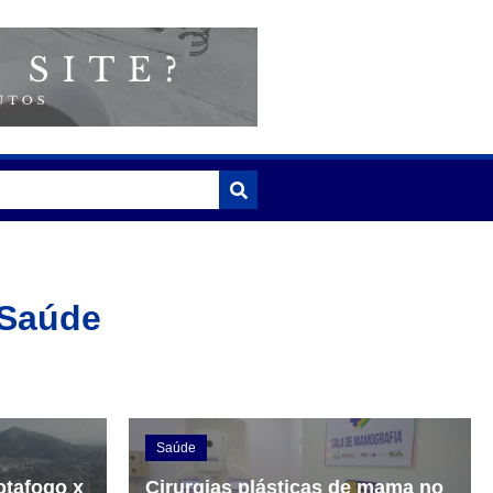
 Saúde
Saúde
otafogo x
Cirurgias plásticas de mama no