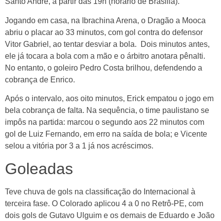
Santo André, a partir das 19h (horário de Brasilia).
Jogando em casa, na Ibrachina Arena, o Dragão a Mooca
abriu o placar ao 33 minutos, com gol contra do defensor
Vitor Gabriel, ao tentar desviar a bola. Dois minutos antes,
ele já tocara a bola com a mão e o árbitro anotara pênalti.
No entanto, o goleiro Pedro Costa brilhou, defendendo a
cobrança de Enrico.
Após o intervalo, aos oito minutos, Erick empatou o jogo em
bela cobrança de falta. Na sequência, o time paulistano se
impôs na partida: marcou o segundo aos 22 minutos com
gol de Luiz Fernando, em erro na saída de bola; e Vicente
selou a vitória por 3 a 1 já nos acréscimos.
Goleadas
Teve chuva de gols na classificação do Internacional à
terceira fase. O Colorado aplicou 4 a 0 no Retrô-PE, com
dois gols de Gutavo Ulguim e os demais de Eduardo e João