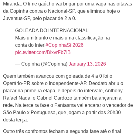
Miranda. O time gaúcho vai brigar por uma vaga nas oitavas
da Copinha contra o Nacional-SP, que eliminou hoje o
Juventus-SP, pelo placar de 2 a 0.
GOLEADA DO INTERNACIONAL!
Mais um triunfo e mais uma classificação na
conta do Inter!
#CopinhaSil2026
pic.twitter.com/BIxvrFb7IB
— Copinha (@Copinha)
January 13, 2026
Quem também avançou com goleada de 4 a 0 foi o
Operário-PR sobre o Independente-AP. Deodato abriu o
placar na primeira etapa, e depois do intervalo, Anthony,
Rafael Nadal e Gabriel Cardozo também balançaram a
rede. Na terceira fase o Fantasma vai encarar o vencedor de
São Paulo x Portuguesa, que jogam a partir das 20h30
desta terça.
Outro três confrontos fecham a segunda fase até o final