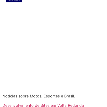
Pai de Lionel Messi morre aos 68 anos na
Argentina
agosto 8, 2026
Notícias sobre Motos, Esportes e Brasil.
Desenvolvimento de Sites em Volta Redonda