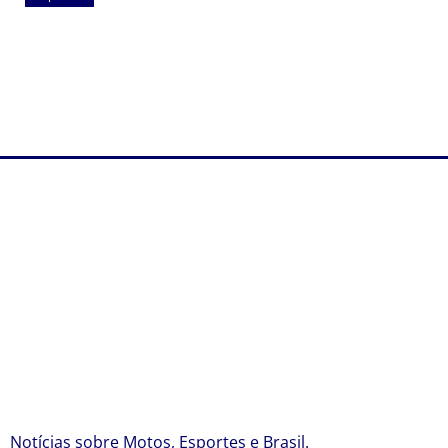
Maiores campeões, Cruzeiro e Grêmio vão às
quartas da Copa do Brasil
agosto 5, 2026
Notícias sobre Motos, Esportes e Brasil.