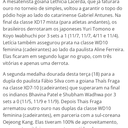
A mesatenista goiana Lethícia Lacerda, que já faturara
ouro no torneio de simples, voltou a garantir o topo do
pódio hoje ao lado do catarinense Gabriel Antunes. Na
final da classe XD17 mista (para atletas andantes), os
brasileiros derrotaram os japoneses Yuri Tomono e
Koyo Iwabhuchi por 3 sets a 1 (11/7, 11/7, 4/11 e 11/4).
Letícia também assegurou prata na classe WD10
feminina (cadeirantes) ao lado da paulista Aline Ferreira.
Elas ficaram em segundo lugar no grupo, com três
vitórias e apenas uma derrota.
A segunda medalha dourada desta terça (18) para a
dupla do paulista Fábio Silva com a goiana Thaís Fraga
na classe XD7-10 (cadeirantes) que superaram na final
os indianos Bhavina Patel e Shubham Wadhwa por 3
sets a 0 (11/5, 11/9 e 11/9). Depois Thais Fraga
arrematou outro ouro nas duplas da classe WD10
feminina (cadeirantes), em parceria com a sul-coreana
Oejeong Kang. Elas tiveram 100% de aproveitamento,