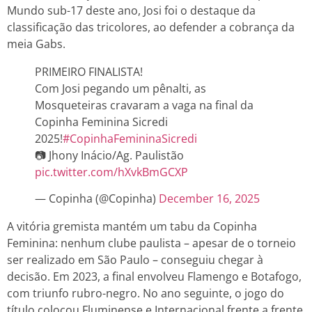
Mundo sub-17 deste ano, Josi foi o destaque da
classificação das tricolores, ao defender a cobrança da
meia Gabs.
PRIMEIRO FINALISTA!
Com Josi pegando um pênalti, as
Mosqueteiras cravaram a vaga na final da
Copinha Feminina Sicredi
2025!
#CopinhaFemininaSicredi
📷 Jhony Inácio/Ag. Paulistão
pic.twitter.com/hXvkBmGCXP
— Copinha (@Copinha)
December 16, 2025
A vitória gremista mantém um tabu da Copinha
Feminina: nenhum clube paulista – apesar de o torneio
ser realizado em São Paulo – conseguiu chegar à
decisão. Em 2023, a final envolveu Flamengo e Botafogo,
com triunfo rubro-negro. No ano seguinte, o jogo do
título colocou Fluminense e Internacional frente a frente