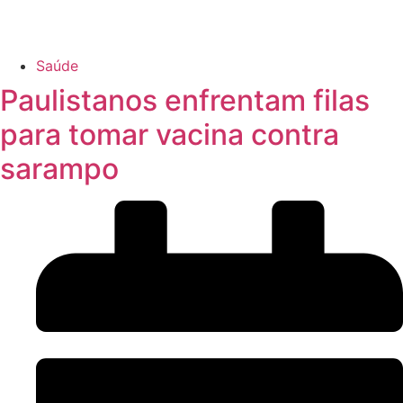
Saúde
Paulistanos enfrentam filas
para tomar vacina contra
sarampo