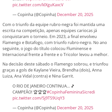
pic.twitter.com/klXguKaxcV
— Copinha (@Copinha)
December 20, 2025
Com o triunfo da equipe rubro-negra foi mantida uma
escrita na competição, apenas equipes cariocas já
conquistaram o torneio. Em 2023, a final envolveu
Flamengo e Botafogo, com triunfo rubro-negro. No ano
seguinte, o jogo do título colocou Fluminense e
Internacional frente a frente e o Tricolor levou a melhor.
Na decisão deste sábado o Flamengo sobrou, e triunfou
graças a gols de Kaylane Vieira, Brendha (dois), Anna
Luiza, Ana Vidal (contra) e Nina Garrit.
O RIO DE JANEIRO CONTINUA… 🎵
CAMPEÃO! 🏆🏆🏆
#CopinhaFemininaSicredi
pic.twitter.com/5j9T59UqY3
— Copinha (@Copinha)
December 20, 2025