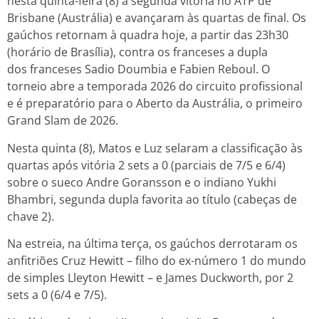
nesta quinta-feira (8) a segunda vitória no ATP de
Brisbane (Austrália) e avançaram às quartas de final. Os
gaúchos retornam à quadra hoje, a partir das 23h30
(horário de Brasília), contra os franceses a dupla
dos franceses Sadio Doumbia e Fabien Reboul. O
torneio abre a temporada 2026 do circuito profissional
e é preparatório para o Aberto da Austrália, o primeiro
Grand Slam de 2026.
Nesta quinta (8), Matos e Luz selaram a classificação às
quartas após vitória 2 sets a 0 (parciais de 7/5 e 6/4)
sobre o sueco Andre Goransson e o indiano Yukhi
Bhambri, segunda dupla favorita ao título (cabeças de
chave 2).
Na estreia, na última terça, os gaúchos derrotaram os
anfitriões Cruz Hewitt – filho do ex-número 1 do mundo
de simples Lleyton Hewitt – e James Duckworth, por 2
sets a 0 (6/4 e 7/5).