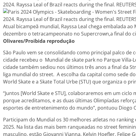
Atual bicampeã mundial, Rayssa Leal chega embalada ao
dezembro o tetracampeonato no Supercrown,a final do ci
Olivares/Proibida reprodução
São Paulo vem se consolidando como principal palco de 
cidade recebeu o Mundial de skate park no Parque Villa-
cidade também sediou nos últimos três anos a final da Str
liga mundial do street. A escolha da capital como sede do
World Skate e a Skate Total Urbe (STU) que organiza o princ
“Juntos [World Skate e STU], colaboraremos em um ciclo m
porque acreditamos, e as duas últimas Olimpíadas reforça
esportes de entretenimento do mundo”, pontuou Diogo C
Participam do Mundial os 30 melhores atletas no ranking
2025. Na lista das mais bem ranqueadas no street feminin
masculino, estão Giovanni Vianna, Kelvin Hoefler, Felipe G