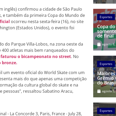
m inglês) confirmou a cidade de São Paulo
k, e também da primeira Copa do Mundo de
Esportes
ficial
ocorreu nesta sexta-feira (16), no site
Copa do 
ington (Estados Unidos), o evento foi
somente
de final
do do Parque Villa-Lobos, na zona oeste da
agosto 6,
ase 400 atletas mais bem ranqueados do
 faturou o bicampeonato no street
. No
 bronze.
Esportes
sil um evento oficial do World Skate com um
Maiores
Grêmio 
resenta mais do que apenas uma competição
do Brasi
ormação da cultura global do skate e na
 pessoas”, ressaltou Sabatino Aracu,
agosto 5,
Esportes