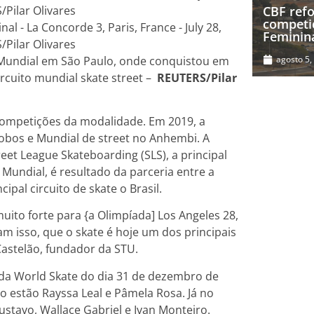
CBF refo
competi
Feminin
 Mundial em São Paulo, onde conquistou em
agosto 5,
rcuito mundial skate street –
REUTERS/Pilar
competições da modalidade. Em 2019, a
Lobos e Mundial de street no Anhembi. A
eet League Skateboarding (SLS), a principal
 Mundial, é resultado da parceria entre a
ipal circuito de skate o Brasil.
uito forte para {a Olimpíada] Los Angeles 28,
m isso, que o skate é hoje um dos principais
astelão, fundador da STU.
 da World Skate do dia 31 de dezembro de
o estão Rayssa Leal e Pâmela Rosa. Já no
ustavo, Wallace Gabriel e Ivan Monteiro.