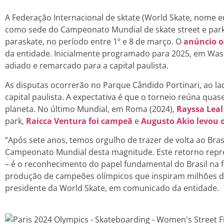
A Federação Internacional de sktate (World Skate, nome e
como sede do Campeonato Mundial de skate street e par
paraskate, no período entre 1º e 8 de março. O
anúncio o
da entidade. Inicialmente programado para 2025, em Wash
adiado e remarcado para a capital paulista.
As disputas ocorrerão no Parque Cândido Portinari, ao la
capital paulista. A expectativa é que o torneio reúna qu
planeta. No último Mundial, em Roma (2024),
Rayssa Leal
park,
Raicca Ventura foi campeã
e
Augusto Akio levou o
“Após sete anos, temos orgulho de trazer de volta ao Bra
Campeonato Mundial desta magnitude. Este retorno rep
– é o reconhecimento do papel fundamental do Brasil na f
produção de campeões olímpicos que inspiram milhões de
presidente da World Skate, em comunicado da entidade.